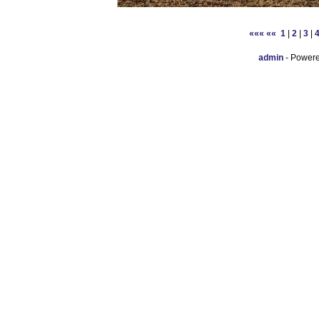
«««
««
1
|
2
|
3
|
admin
- Power