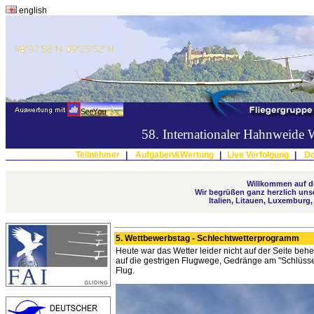
english
58. Internationaler Hahnweide
Teilnehmer
|
Aufgaben&Wertung
|
Live Verfolgung
|
Do
Willkommen auf de
Wir begrüßen ganz herzlich unse
Italien, Litauen, Luxemburg
5. Wettbewerbstag - Schlechtwetterprogramm
Heute war das Wetter leider nicht auf der Seite beh
auf die gestrigen Flugwege, Gedränge am "Schlüs
Flug.